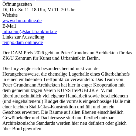
Öffnungszeiten
Di, Do–So 11–18 Uhr, Mi 11–20 Uhr
Website
www.dam-online.de
E-Mail
info.dam@stadt-frankfurt.de
Links zur Ausstellung
tempo.dam-online.de
Der DAM Preis 2026 geht an Peter Grundmann Architekten für das
ZK/U Zentrum für Kunst und Urbanistik in Berlin.
Die Jury zeigte sich besonders beeindruckt von der
Herangehensweise, die ehemalige Lagerhalle eines Güterbahnhofs
in einen einladenden Treffpunkt zu verwandeln: Das Team von
Peter Grundmann Architekten hat hier in enger Kooperation mit
dem gemeinnützigen Verein KUNSTrePUBLIK e. V. mit
überdurchschnittlich viel eigener Handarbeit sowie bescheidenem
(und eingehaltenem!) Budget die vormals eingeschossige Halle mit
einer leichten Stahl-Glas-Konstruktion umhüllt und um ein
Geschoss erweitert. Die Räume auf allen Ebenen einschließlich
Gewölbekeller und Dachterrasse sind nun flexibel nutzbar.
Architektonische Standards werden hier neu definiert oder gleich
über Bord geworfen.