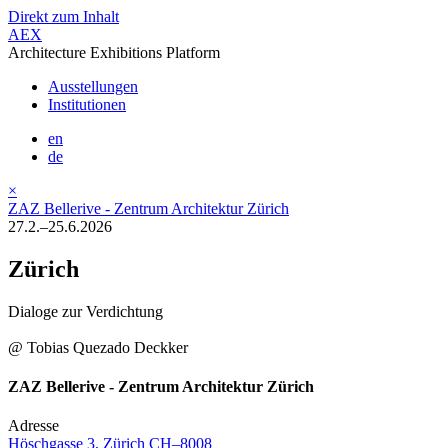
Direkt zum Inhalt
AEX
Architecture Exhibitions Platform
Ausstellungen
Institutionen
en
de
×
ZAZ Bellerive - Zentrum Architektur Zürich
27.2.–25.6.2026
Zürich
Dialoge zur Verdichtung
@ Tobias Quezado Deckker
ZAZ Bellerive - Zentrum Architektur Zürich
Adresse
Höschgasse 3, Zürich CH–8008