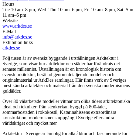
Hours
Tue 10 am–8 pm, Wed–Thu 10 am–6 pm, Fri 10 am–8 pm, Sat–Sun
11 am–6 pm
Website
www.arkdes.se
E-Mail
info@arkdes.se
Exhibition links
arkdes.se
Följ tusen år av svenskt byggande i utställningen Arkitektur i
Sverige, som visar hur arkitektur och städer har förändrats det
senaste millenniet. Utställningen är en kronologisk historia om
svensk arkitektur, berättad genom detaljerade modeller och
originalmaterial ur ArkDes samlingar. Här finns verk av Sveriges
mest kända arkitekter och material från den svenska modernismens
guldålder.
Över 80 välarbetade modeller vittnar om olika tiders arkitektoniska
ideal och tekniker: från stenkyrkan byggd på 800-talet,
sommarbostaden i rokokostil, Katarinahissens extraordinära
konstruktion, modernismens uppgång i Sverige efter andra
världskriget och mycket mer
Arkitektur i Sverige är lämplig för alla åldrar och fascinerande för