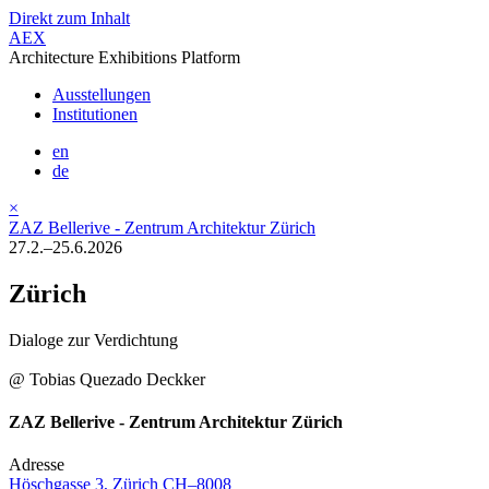
Direkt zum Inhalt
AEX
Architecture Exhibitions Platform
Ausstellungen
Institutionen
en
de
×
ZAZ Bellerive - Zentrum Architektur Zürich
27.2.–25.6.2026
Zürich
Dialoge zur Verdichtung
@ Tobias Quezado Deckker
ZAZ Bellerive - Zentrum Architektur Zürich
Adresse
Höschgasse 3, Zürich CH–8008