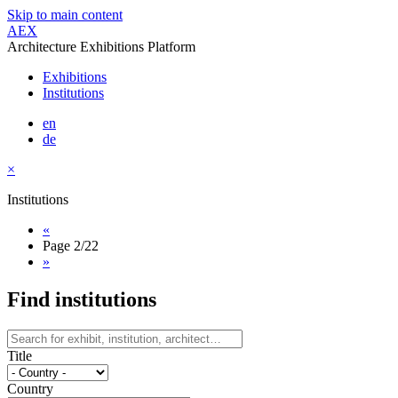
Skip to main content
AEX
Architecture Exhibitions Platform
Exhibitions
Institutions
en
de
×
Institutions
«
Page
2/22
»
Find institutions
Title
Country