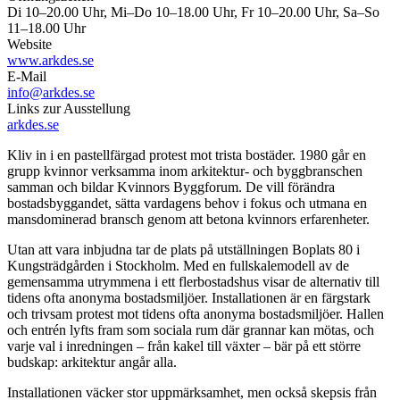
Di 10–20.00 Uhr, Mi–Do 10–18.00 Uhr, Fr 10–20.00 Uhr, Sa–So
11–18.00 Uhr
Website
www.arkdes.se
E-Mail
info@arkdes.se
Links zur Ausstellung
arkdes.se
Kliv in i en pastellfärgad protest mot trista bostäder. 1980 går en
grupp kvinnor verksamma inom arkitektur- och byggbranschen
samman och bildar Kvinnors Byggforum. De vill förändra
bostadsbyggandet, sätta vardagens behov i fokus och utmana en
mansdominerad bransch genom att betona kvinnors erfarenheter.
Utan att vara inbjudna tar de plats på utställningen Boplats 80 i
Kungsträdgården i Stockholm. Med en fullskalemodell av de
gemensamma utrymmena i ett flerbostadshus visar de alternativ till
tidens ofta anonyma bostadsmiljöer. Installationen är en färgstark
och trivsam protest mot tidens ofta anonyma bostadsmiljöer. Hallen
och entrén lyfts fram som sociala rum där grannar kan mötas, och
varje val i inredningen – från kakel till växter – bär på ett större
budskap: arkitektur angår alla.
Installationen väcker stor uppmärksamhet, men också skepsis från