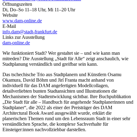
Öffnungszeiten
Di, Do–So 11–18 Uhr, Mi 11–20 Uhr
Website
www.dam-online.de
E-Mail
info.dam@stadt-frankfurt.de
Links zur Ausstellung
dam-online.de
Wie funktioniert Stadt? Wer gestaltet sie – und wie kann man
mitreden? Die Ausstellung „Stadt für Alle“ zeigt anschaulich, wie
Stadtplanung verständlich und greifbar sein kann.
Das tschechische Trio aus Stadtplanern und Künstlern Osamu
Okamura, David Böhm und Jirí Franta macht anhand von
individuell für das DAM angefertigten Modellcollagen,
detailverliebten bunten Stadtansichten und Illustrationen die
Mechanismen der Stadtentwicklung sichtbar. Ihre Buchpublikation
„Die Stadt für alle – Handbuch für angehende Stadtplanerinnen und
Stadtplaner“, die 2022 als einer der Preisträger des DAM
Architectural Book Award ausgewählt wurde, erklärt die
planerischen Themen rund um den Lebensraum Stadt in einer sehr
verständlichen Sprache, die komplexe Sachverhalte für
Einsteiger:innen nachvollziehbar darstellen.