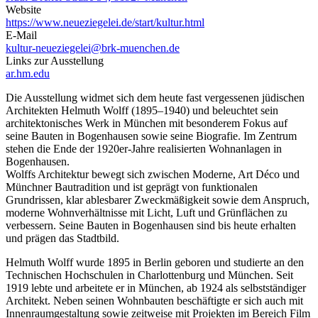
Website
https://www.neueziegelei.de/start/kultur.html
E-Mail
kultur-neueziegelei@brk-muenchen.de
Links zur Ausstellung
ar.hm.edu
Die Ausstellung widmet sich dem heute fast vergessenen jüdischen
Architekten Helmuth Wolff (1895–1940) und beleuchtet sein
architektonisches Werk in München mit besonderem Fokus auf
seine Bauten in Bogenhausen sowie seine Biografie. Im Zentrum
stehen die Ende der 1920er-Jahre realisierten Wohnanlagen in
Bogenhausen.
Wolffs Architektur bewegt sich zwischen Moderne, Art Déco und
Münchner Bautradition und ist geprägt von funktionalen
Grundrissen, klar ablesbarer Zweckmäßigkeit sowie dem Anspruch,
moderne Wohnverhältnisse mit Licht, Luft und Grünflächen zu
verbessern. Seine Bauten in Bogenhausen sind bis heute erhalten
und prägen das Stadtbild.
Helmuth Wolff wurde 1895 in Berlin geboren und studierte an den
Technischen Hochschulen in Charlottenburg und München. Seit
1919 lebte und arbeitete er in München, ab 1924 als selbstständiger
Architekt. Neben seinen Wohnbauten beschäftigte er sich auch mit
Innenraumgestaltung sowie zeitweise mit Projekten im Bereich Film