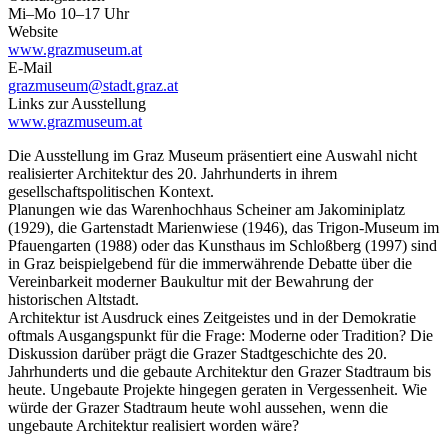
Mi–Mo 10–17 Uhr
Website
www.grazmuseum.at
E-Mail
grazmuseum@stadt.graz.at
Links zur Ausstellung
www.grazmuseum.at
Die Ausstellung im Graz Museum präsentiert eine Auswahl nicht
realisierter Architektur des 20. Jahrhunderts in ihrem
gesellschaftspolitischen Kontext.
Planungen wie das Warenhochhaus Scheiner am Jakominiplatz
(1929), die Gartenstadt Marienwiese (1946), das Trigon-Museum im
Pfauengarten (1988) oder das Kunsthaus im Schloßberg (1997) sind
in Graz beispielgebend für die immerwährende Debatte über die
Vereinbarkeit moderner Baukultur mit der Bewahrung der
historischen Altstadt.
Architektur ist Ausdruck eines Zeitgeistes und in der Demokratie
oftmals Ausgangspunkt für die Frage: Moderne oder Tradition? Die
Diskussion darüber prägt die Grazer Stadtgeschichte des 20.
Jahrhunderts und die gebaute Architektur den Grazer Stadtraum bis
heute. Ungebaute Projekte hingegen geraten in Vergessenheit. Wie
würde der Grazer Stadtraum heute wohl aussehen, wenn die
ungebaute Architektur realisiert worden wäre?