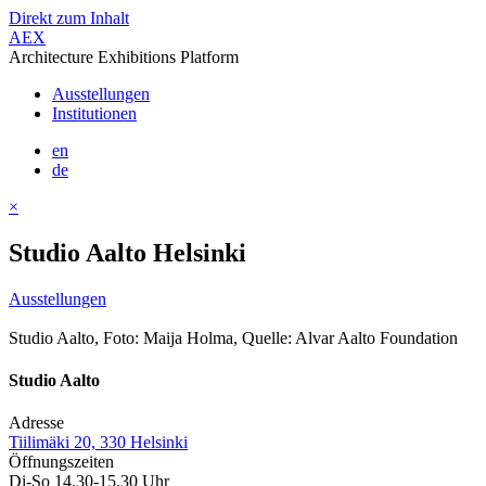
Direkt zum Inhalt
AEX
Architecture Exhibitions Platform
Ausstellungen
Institutionen
en
de
×
Studio Aalto Helsinki
Ausstellungen
Studio Aalto, Foto: Maija Holma, Quelle: Alvar Aalto Foundation
Studio Aalto
Adresse
Tiilimäki 20, 330 Helsinki
Öffnungszeiten
Di-So 14.30-15.30 Uhr