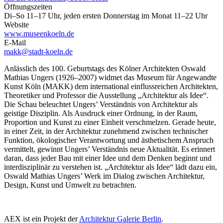
Öffnungszeiten
Di–So 11–17 Uhr, jeden ersten Donnerstag im Monat 11–22 Uhr
Website
www.museenkoeln.de
E-Mail
makk@stadt-koeln.de
Anlässlich des 100. Geburtstags des Kölner Architekten Oswald
Mathias Ungers (1926–2007) widmet das Museum für Angewandte
Kunst Köln (MAKK) dem international einflussreichen Architekten,
Theoretiker und Professor die Ausstellung „Architektur als Idee“.
Die Schau beleuchtet Ungers’ Verständnis von Architektur als
geistige Disziplin. Als Ausdruck einer Ordnung, in der Raum,
Proportion und Kunst zu einer Einheit verschmelzen. Gerade heute,
in einer Zeit, in der Architektur zunehmend zwischen technischer
Funktion, ökologischer Verantwortung und ästhetischem Anspruch
vermittelt, gewinnt Ungers’ Verständnis neue Aktualität. Es erinnert
daran, dass jeder Bau mit einer Idee und dem Denken beginnt und
interdisziplinär zu verstehen ist. „Architektur als Idee“ lädt dazu ein,
Oswald Mathias Ungers’ Werk im Dialog zwischen Architektur,
Design, Kunst und Umwelt zu betrachten.
AEX ist ein Projekt der
Architektur Galerie Berlin
.