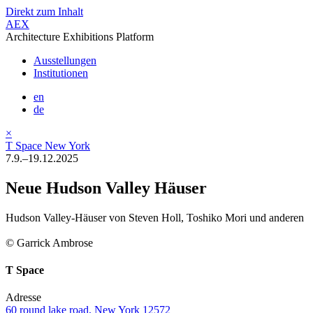
Direkt zum Inhalt
AEX
Architecture Exhibitions Platform
Ausstellungen
Institutionen
en
de
×
T Space New York
7.9.–19.12.2025
Neue Hudson Valley Häuser
Hudson Valley-Häuser von Steven Holl, Toshiko Mori und anderen
© Garrick Ambrose
T Space
Adresse
60 round lake road, New York 12572