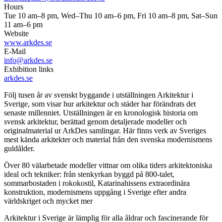
Hours
Tue 10 am–8 pm, Wed–Thu 10 am–6 pm, Fri 10 am–8 pm, Sat–Sun
11 am–6 pm
Website
www.arkdes.se
E-Mail
info@arkdes.se
Exhibition links
arkdes.se
Följ tusen år av svenskt byggande i utställningen Arkitektur i
Sverige, som visar hur arkitektur och städer har förändrats det
senaste millenniet. Utställningen är en kronologisk historia om
svensk arkitektur, berättad genom detaljerade modeller och
originalmaterial ur ArkDes samlingar. Här finns verk av Sveriges
mest kända arkitekter och material från den svenska modernismens
guldålder.
Över 80 välarbetade modeller vittnar om olika tiders arkitektoniska
ideal och tekniker: från stenkyrkan byggd på 800-talet,
sommarbostaden i rokokostil, Katarinahissens extraordinära
konstruktion, modernismens uppgång i Sverige efter andra
världskriget och mycket mer
Arkitektur i Sverige är lämplig för alla åldrar och fascinerande för