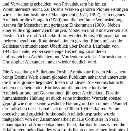
und Verwaltungsgebäuden, von Privathäusern bis hin zu
Wohninterieurs reicht. Zu Doshis Werken gehören Pionierleistungen
wie das Indian Institute of Management (1977, 1992), sein eigenes
Architekturbüro Sangath (1980) und die berühmte Wohnsiedlung
Aranya für Menschen mit geringem Einkommen (1989). Neben
einer Fülle originaler Zeichnungen, Modellen und Kunstwerken aus
Doshis Archiv und Architekturbüro werden Fotos, Filmmaterial und
mehrere begehbare Rauminstallationen gezeigt. Eine umfassende
Zeitleiste vermittelt einen Überblick über Doshis Laufbahn von
1947 bis heute, wobei seine enge Beziehung zu anderen
einflussreichen Architekten und Vordenkern wie Le Corbusier oder
Christopher Alexander immer wieder deutlich wird.
Die Ausstellung »Balkrishna Doshi. Architektur für den Menschen«
bringt Doshis Werk einem globalen Publikum näher und untersucht
die ihm zugrunde liegenden Ideen und Ideale. Sie veranschaulicht
seinen entscheidenden Einfluss auf die moderne indische
Architektur und auf Generationen jüngerer Architekten. Doshis
humanistische Haltung ist durch seine indischen Wurzeln ebenso
geprägt wie durch seine westliche Bildung und den rapiden Wandel
der indischen Gesellschaft seit den frühen 1950er-Jahren. Seine
poetische und zugleich funktionale Architektursprache wurde
maßgeblich von der Zusammenarbeit mit Le Corbusier in Paris,
Chandigarh und Ahmedabad beeinflusst, darüber hinaus waren die
Erfahrungen beim Bau des von Louis Kahn entworfenen Institute of