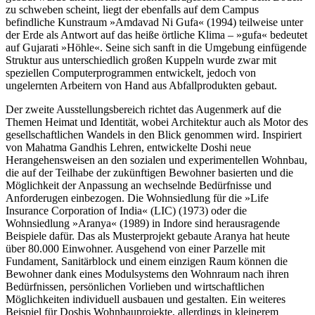
zu schweben scheint, liegt der ebenfalls auf dem Campus
befindliche Kunstraum »Amdavad Ni Gufa« (1994) teilweise unter
der Erde als Antwort auf das heiße örtliche Klima – »gufa« bedeutet
auf Gujarati »Höhle«. Seine sich sanft in die Umgebung einfügende
Struktur aus unterschiedlich großen Kuppeln wurde zwar mit
speziellen Computerprogrammen entwickelt, jedoch von
ungelernten Arbeitern von Hand aus Abfallprodukten gebaut.
Der zweite Ausstellungsbereich richtet das Augenmerk auf die
Themen Heimat und Identität, wobei Architektur auch als Motor des
gesellschaftlichen Wandels in den Blick genommen wird. Inspiriert
von Mahatma Gandhis Lehren, entwickelte Doshi neue
Herangehensweisen an den sozialen und experimentellen Wohnbau,
die auf der Teilhabe der zukünftigen Bewohner basierten und die
Möglichkeit der Anpassung an wechselnde Bedürfnisse und
Anforderugen einbezogen. Die Wohnsiedlung für die »Life
Insurance Corporation of India« (LIC) (1973) oder die
Wohnsiedlung »Aranya« (1989) in Indore sind herausragende
Beispiele dafür. Das als Musterprojekt gebaute Aranya hat heute
über 80.000 Einwohner. Ausgehend von einer Parzelle mit
Fundament, Sanitärblock und einem einzigen Raum können die
Bewohner dank eines Modulsystems den Wohnraum nach ihren
Bedürfnissen, persönlichen Vorlieben und wirtschaftlichen
Möglichkeiten individuell ausbauen und gestalten. Ein weiteres
Beispiel für Doshis Wohnbauprojekte, allerdings in kleinerem