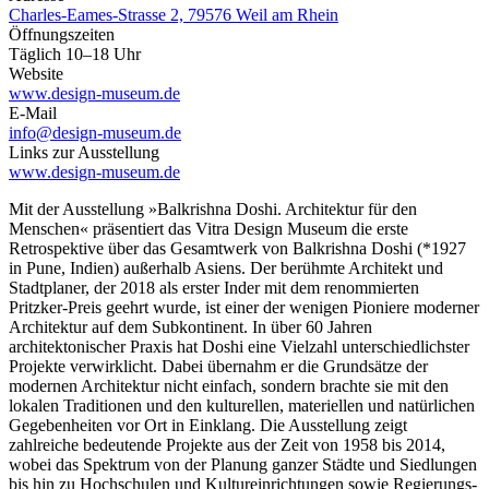
Charles-Eames-Strasse 2, 79576 Weil am Rhein
Öffnungszeiten
Täglich 10–18 Uhr
Website
www.design-museum.de
E-Mail
info@design-museum.de
Links zur Ausstellung
www.design-museum.de
Mit der Ausstellung »Balkrishna Doshi. Architektur für den
Menschen« präsentiert das Vitra Design Museum die erste
Retrospektive über das Gesamtwerk von Balkrishna Doshi (*1927
in Pune, Indien) außerhalb Asiens. Der berühmte Architekt und
Stadtplaner, der 2018 als erster Inder mit dem renommierten
Pritzker-Preis geehrt wurde, ist einer der wenigen Pioniere moderner
Architektur auf dem Subkontinent. In über 60 Jahren
architektonischer Praxis hat Doshi eine Vielzahl unterschiedlichster
Projekte verwirklicht. Dabei übernahm er die Grundsätze der
modernen Architektur nicht einfach, sondern brachte sie mit den
lokalen Traditionen und den kulturellen, materiellen und natürlichen
Gegebenheiten vor Ort in Einklang. Die Ausstellung zeigt
zahlreiche bedeutende Projekte aus der Zeit von 1958 bis 2014,
wobei das Spektrum von der Planung ganzer Städte und Siedlungen
bis hin zu Hochschulen und Kultureinrichtungen sowie Regierungs-