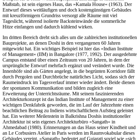
Maßstab, ist sein eigenes Haus, das »Kamala House« (1963). Der
Entwurf dieses weitläufigen und doch kostengünstigen Gebäudes
mit kreuzförmigem Grundriss versorgt alle Räume mit viel
Tageslicht, während isolierte Backsteinwände die sommerliche
Hitze einfangen und dadurch kühlend wirken.
Im dritten Bereich dreht sich alles um die zahlreichen institutionellen
Bauprojekte, an denen Doshi in den vergangenen 60 Jahren
mitgewirkt hat. Ein wichtiges Beispiel ist hier das »Indian Institute
of Management« (IIM) in Bangalore (1977, 1992). Der ausgedehnte
Campus entstand über einen Zeitraum von 20 Jahren, in dem der
ursprüngliche Entwurf mehrfach ergänzt und verändert wurde. Die
Innenhöfe sind als Gärten angelegt, in die begrünten Korridore fällt
durch Pergolen und Durchbrüche natürliches Licht, sodass sich der
Raumeindruck im Tagesverlauf immer wieder ändert. Beide dienen
der spontanen Kommunikation und bilden zugleich eine
Erweiterung der Unterrichtsräume. Mit seinem faszinierenden
Architekturkonzept ist das Indian Institute of Management zu einer
wichtigen Denkfabrik geworden, die im Lauf der Jahrzehnte einen
beachtlichen Beitrag zu Indiens wirtschaftlichem Aufstieg geleistet
hat. Ein weiterer Meilenstein in Balkrishna Doshis institutioneller
Architektur ist sein eigenes Architekturbüro »Sangath« in
Ahmedabad (1980). Erinnerungen an das Haus seiner Kindheit und
an Le Corbusiers Atelier in Paris werden im Raumvokabular dieses
Gebäudes vereint. »Sangath« bedeutet auf Gujarati soviel wie »sich