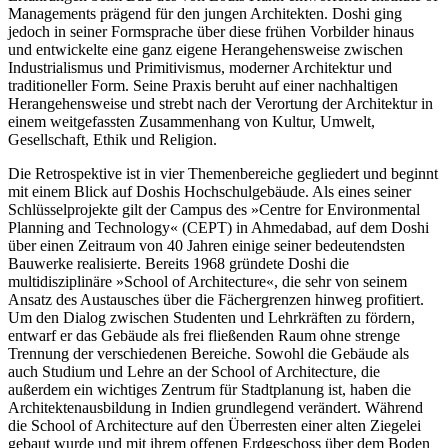
Managements prägend für den jungen Architekten. Doshi ging
jedoch in seiner Formsprache über diese frühen Vorbilder hinaus
und entwickelte eine ganz eigene Herangehensweise zwischen
Industrialismus und Primitivismus, moderner Architektur und
traditioneller Form. Seine Praxis beruht auf einer nachhaltigen
Herangehensweise und strebt nach der Verortung der Architektur in
einem weitgefassten Zusammenhang von Kultur, Umwelt,
Gesellschaft, Ethik und Religion.
Die Retrospektive ist in vier Themenbereiche gegliedert und beginnt
mit einem Blick auf Doshis Hochschulgebäude. Als eines seiner
Schlüsselprojekte gilt der Campus des »Centre for Environmental
Planning and Technology« (CEPT) in Ahmedabad, auf dem Doshi
über einen Zeitraum von 40 Jahren einige seiner bedeutendsten
Bauwerke realisierte. Bereits 1968 gründete Doshi die
multidisziplinäre »School of Architecture«, die sehr von seinem
Ansatz des Austausches über die Fächergrenzen hinweg profitiert.
Um den Dialog zwischen Studenten und Lehrkräften zu fördern,
entwarf er das Gebäude als frei fließenden Raum ohne strenge
Trennung der verschiedenen Bereiche. Sowohl die Gebäude als
auch Studium und Lehre an der School of Architecture, die
außerdem ein wichtiges Zentrum für Stadtplanung ist, haben die
Architektenausbildung in Indien grundlegend verändert. Während
die School of Architecture auf den Überresten einer alten Ziegelei
gebaut wurde und mit ihrem offenen Erdgeschoss über dem Boden