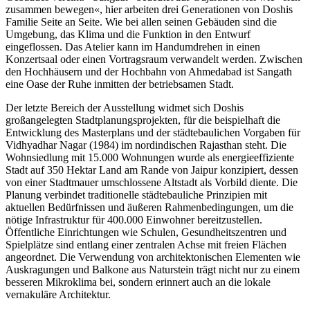
zusammen bewegen«, hier arbeiten drei Generationen von Doshis
Familie Seite an Seite. Wie bei allen seinen Gebäuden sind die
Umgebung, das Klima und die Funktion in den Entwurf
eingeflossen. Das Atelier kann im Handumdrehen in einen
Konzertsaal oder einen Vortragsraum verwandelt werden. Zwischen
den Hochhäusern und der Hochbahn von Ahmedabad ist Sangath
eine Oase der Ruhe inmitten der betriebsamen Stadt.
Der letzte Bereich der Ausstellung widmet sich Doshis
großangelegten Stadtplanungsprojekten, für die beispielhaft die
Entwicklung des Masterplans und der städtebaulichen Vorgaben für
Vidhyadhar Nagar (1984) im nordindischen Rajasthan steht. Die
Wohnsiedlung mit 15.000 Wohnungen wurde als energieeffiziente
Stadt auf 350 Hektar Land am Rande von Jaipur konzipiert, dessen
von einer Stadtmauer umschlossene Altstadt als Vorbild diente. Die
Planung verbindet traditionelle städtebauliche Prinzipien mit
aktuellen Bedürfnissen und äußeren Rahmenbedingungen, um die
nötige Infrastruktur für 400.000 Einwohner bereitzustellen.
Öffentliche Einrichtungen wie Schulen, Gesundheitszentren und
Spielplätze sind entlang einer zentralen Achse mit freien Flächen
angeordnet. Die Verwendung von architektonischen Elementen wie
Auskragungen und Balkone aus Naturstein trägt nicht nur zu einem
besseren Mikroklima bei, sondern erinnert auch an die lokale
vernakuläre Architektur.