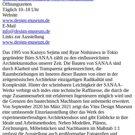
Öffnungszeiten
Täglich 10–18 Uhr
Website
www.design-museum.de
E-Mail
info@design-museum.de
Links zur Ausstellung
www.design-museum.de
Das 1995 von Kazuyo Sejima und Ryue Nishizawa in Tokio
gegründete Büro SANAA zählt zu den einflussreichsten
Architekturstudios unserer Zeit. Die Bauten von SANAA sind
durch Klarheit und Transparenz gekennzeichnet, die
Raumbeziehungen im Inneren dieser Bauten von einer in der
zeitgenössischen Architektur einzigartigen Radikalität und
Komplexität. Hinter der scheinbaren Leichtigkeit der SANAA-
Werke verbirgt sich indes eine technische Raffinesse, die durch die
enge Zusammenarbeit mit erfahrenen Ingenieuren möglich wird und
die Grenzen des bautechnisch Machbaren fast unbemerkt erweitert.
Von September 2020 bis März 2021 zeigt das Vitra Design Museum
eine umfassende Einzelausstellung über das Werk des
experimentierfreudigen Architektenduos und gibt Einblicke in ihre
Ideale und Arbeitsmethoden. Neben Modellen, Plänen,
Zeichnungen, Möbelstücken und Nachbauten im Maßstab 1:1
umfasst die Ausstellung auch großformatige Fotografien und